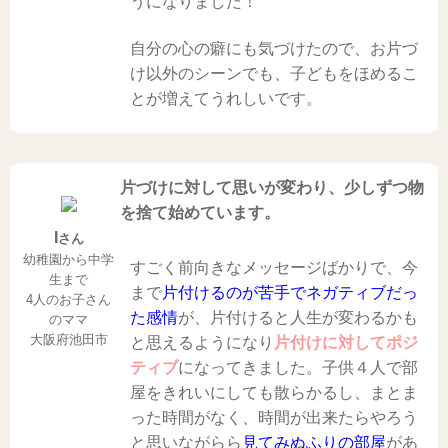
うになりました！
自分の心の癖にも気づけたので、お片づ
け以外のシーンでも、子どもをほめるこ
とが増えてうれしいです。
片づ
けに対して思いが変わり、少しずつ物
を捨て始めています。
I
さん
幼稚園から中学
すごく前向きなメッセージばかりで、今
生まで
まで
片付けるのが苦手でネガティブだっ
4人のお子さん
た感情
が、片付けると人生が変わるかも
のママ
大阪府池田市
と思えるようになり
片付けに対してポジ
ティブ
になってきました。
子供４人で部
屋をきれいにしても散らかるし、まとま
った時間がなく、時間が出来たらやろう
と思いながらら
見てみぬふりの部屋
があ